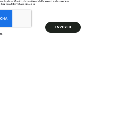
ccès, de rectification, d'opposition et d'effacement sur les données
Pour plus d’informations, cliquez
ici
.
es