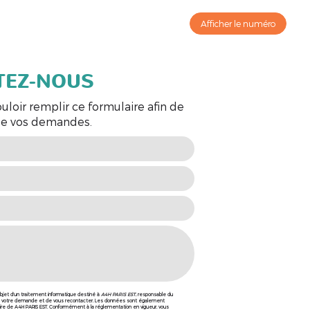
ontact
Afficher le numéro
TEZ-NOUS
uloir remplir ce formulaire afin de
 de vos demandes.
’objet d’un traitement informatique destiné à
A4H PARIS EST
, responsable du
e à votre demande et de vous recontacter. Les données sont également
taire de A4H PARIS EST. Conformément à la réglementation en vigueur, vous