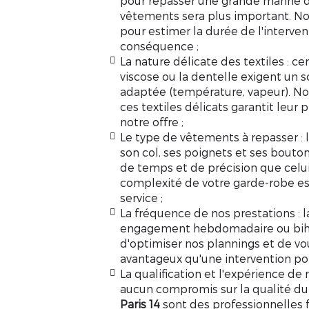
pour repasser une grande manne d
vêtements sera plus important. N
pour estimer la durée de l'intervent
conséquence ;
La nature délicate des textiles : c
er
viscose ou la dentelle exigent un 
adaptée (température, vapeur). No
ces textiles délicats garantit leur 
notre offre ;
Le type de vêtements à repasser : 
son col, ses poignets et ses bouto
de temps et de précision que celui 
complexité de votre garde-robe es
service ;
La fréquence de nos prestations : l
engagement hebdomadaire ou bi
d'optimiser nos plannings et de vou
avantageux qu'une intervention pon
La qualification et l'expérience de 
aucun compromis sur la qualité du
Paris 14
sont des professionnelles