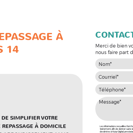
il
Qui sommes-nous ?
Nos services
Galerie photos
C
CONTAC
REPASSAGE À
S 14
Merci de bien vo
nous faire part
 DE SIMPLIFIER VOTRE
E REPASSAGE À DOMICILE
Les informations recueillies font l
traitement, afin de donner suit
destinées à Futur Digital, presta