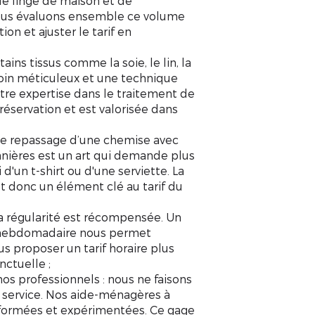
e linge de maison et de
ous évaluons ensemble ce volume
ion et ajuster le tarif en
tains tissus comme la soie, le lin, la
soin méticuleux et une technique
tre expertise dans le traitement de
préservation et est valorisée dans
l
e repassage d’une chemise avec
nnières est un art qui demande plus
d'un t-shirt ou d'une serviette. La
t donc un élément clé au tarif du
a régularité est récompensée. Un
hebdomadaire nous permet
s proposer un tarif horaire plus
ctuelle ;
nos professionnels : n
ous ne faisons
 service. Nos aide-ménagères à
 formées et expérimentées. Ce gage