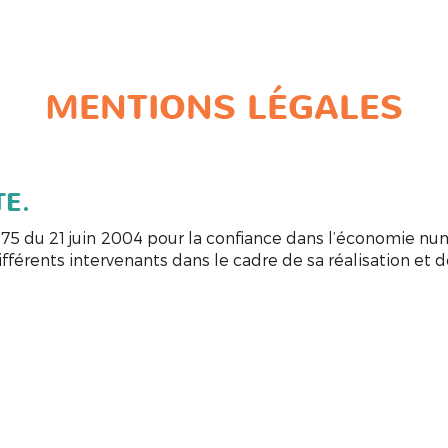
il
Qui sommes-nous ?
Nos services
Galerie photos
C
MENTIONS LÉGALES
TE.
-575 du 21 juin 2004 pour la confiance dans l’économie num
férents intervenants dans le cadre de sa réalisation et de