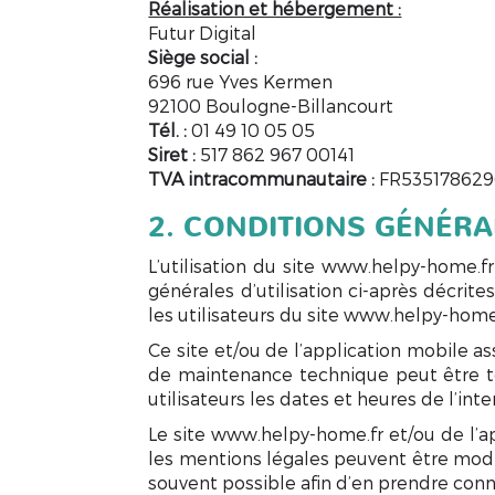
Réalisation et hébergement :
Futur Digital
Siège social :
696 rue Yves Kermen
92100 Boulogne-Billancourt
Tél. :
01 49 10 05 05
Siret :
517 862 967 00141
TVA intracommunautaire :
FR535178629
2. CONDITIONS GÉNÉRAL
L’utilisation du site www.helpy-home.fr
générales d’utilisation ci-après décrit
les utilisateurs du site www.helpy-home.
Ce site et/ou de l’application mobile a
de maintenance technique peut être t
utilisateurs les dates et heures de l’inte
Le site www.helpy-home.fr et/ou de l’a
les mentions légales peuvent être modifi
souvent possible afin d’en prendre conn