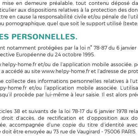
ns mise en demeure préalable, tout contenu déposé dan
rticulier aux dispositions relatives à la protection des d
tre en cause la responsabilité civile et/ou pénale de l’
, ou pornographique, quel que soit le support utilisé (text
ÉES PERSONNELLES.
t notamment protégées par la loi n° 78-87 du 6 janvier 
Directive Européenne du 24 octobre 1995.
w.helpy-home.fr et/ou de l’application mobile associée, pe
r a accédé au site www.helpy-home.fr et l’adresse de protoc
collecte des informations personnelles relatives à l’ut
MENTIONS LÉGALES
y-home.fr et/ou l’application mobile associée. L’utilis
il procède par lui-même à leur saisie. Il est alors préci
es 38 et suivants de la loi 78-17 du 6 janvier 1978 relat
Appelez-nous
Devis gratuit
un droit d’accès, de rectification et d’opposition aux 
e, accompagnée d’une copie du titre d’identité avec 
e doit être envoyée au 73 rue de Vaugirard - 75006 PARIS.