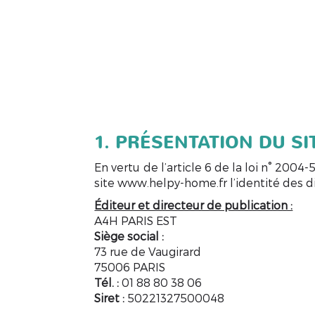
HELPY
Accue
HOME
1. PRÉSENTATION DU SI
En vertu de l’article 6 de la loi n° 2004
site www.helpy-home.fr l’identité des dif
Éditeur et directeur de publication :
A4H PARIS EST
Siège social :
73 rue de Vaugirard
75006 PARIS
Tél. :
01 88 80 38 06
Siret :
50221327500048