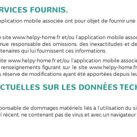
RVICES FOURNIS.
pplication mobile associée ont pour objet de fournir un
le site www.helpy-home.fr et/ou l’application mobile asso
tenue responsable des omissions, des inexactitudes et de
rtenaires qui lui fournissent ces informations.
site www.helpy-home.fr et/ou l’application mobile associée
es renseignements figurant sur le site www.helpy-home.f
s réserve de modifications ayant été apportées depuis leu
ACTUELLES SUR LES DONNÉES TEC
ponsable de dommages matériels liés à l’utilisation du site
el récent, ne contenant pas de virus et avec un navigateur